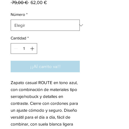
Precio
Precio
 79,00 € 
62,00 €
de
oferta
Número
*
Cantidad
*
¡¡Al carrito va!!
Zapato casual ROUTE en tono azul,
con combinación de materiales tipo
serraje/nobuck y detalles en
contraste. Cierre con cordones para
un ajuste cómodo y seguro. Diseño
versátil para el día a día, fácil de
combinar, con suela blanca ligera