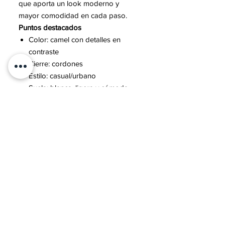
que aporta un look moderno y
mayor comodidad en cada paso.
Puntos destacados
Color: camel con detalles en
contraste
Cierre: cordones
Estilo: casual/urbano
Suela: blanca, ligera y cómoda
Ideal para: uso diario y looks
informales
Contacto
Sobre mí
Preguntas frecuentes
Política dePrivacidad
Política de cookies
Envíos y Devoluciones