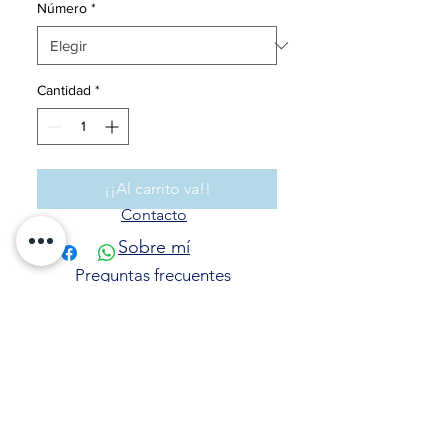
Número
*
Cantidad
*
¡¡Al carrito va!!
Contacto
Sobre mí
Preguntas frecuentes
Política dePrivacidad
Política de cookies
Envíos y Devoluciones
Síguenos también