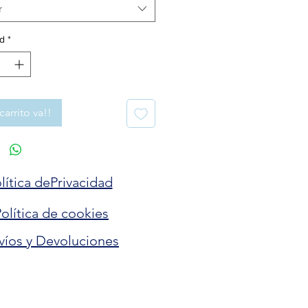
r
d
*
carrito va!!
lítica dePrivacidad
olítica de cookies
víos y Devoluciones