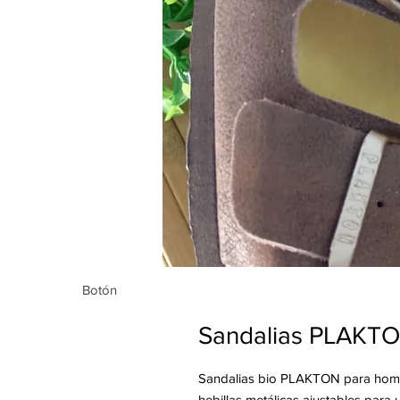
Botón
Botón
Sandalias PLAKT
Sandalias bio PLAKTON para homb
hebillas metálicas ajustables para 