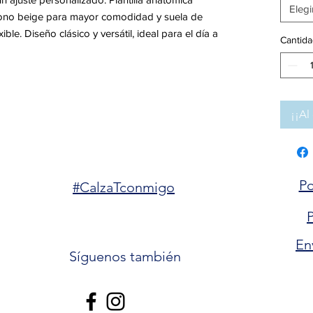
Elegi
ono beige para mayor comodidad y suela de
ible. Diseño clásico y versátil, ideal para el día a
Cantida
¡¡Al 
Po
#CalzaTconmigo
P
En
Síguenos también