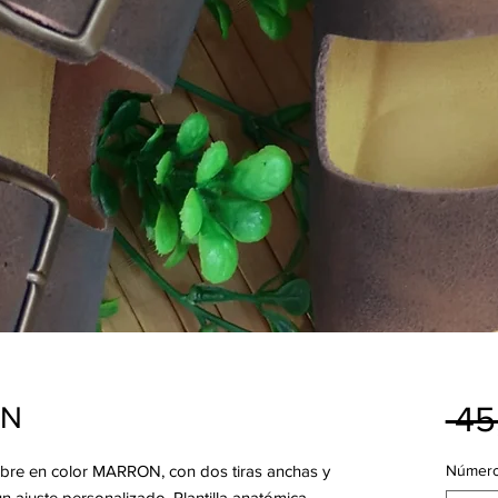
 45
ON
re en color MARRON, con dos tiras anchas y
Númer
un ajuste personalizado. Plantilla anatómica