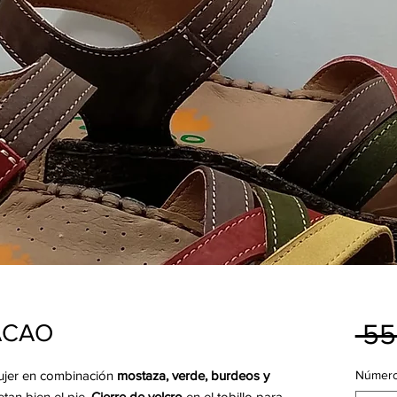
 55
CACAO
jer en combinación
mostaza, verde, burdeos y
Númer
etan bien el pie.
Cierre de velcro
en el tobillo para