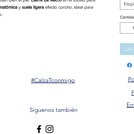
Elegi
 anatómica
y
suela ligera
efecto corcho, ideal para
o.
Cantida
¡¡Al 
Po
#CalzaTconmigo
P
En
Síguenos también