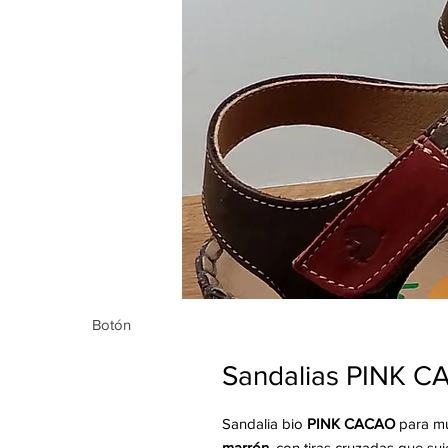
Botón
Botón
Sandalias PINK 
Sandalia bio
PINK CACAO
para mu
marrón
, con tiras cruzadas que suj