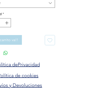
r
d
*
carrito va!!
lítica dePrivacidad
olítica de cookies
víos y Devoluciones