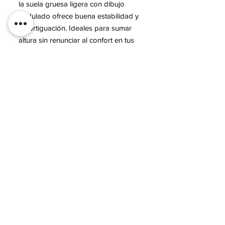
la suela gruesa ligera con dibujo
ondulado ofrece buena estabilidad y
amortiguación. Ideales para sumar
altura sin renunciar al confort en tus
looks de verano.
Contacto
Sobre mí
Preguntas frecuentes
Política dePrivacidad
Política de cookies
Envíos y Devoluciones
Síguenos también
Suscríbete y entérate de nuestras
Novedades