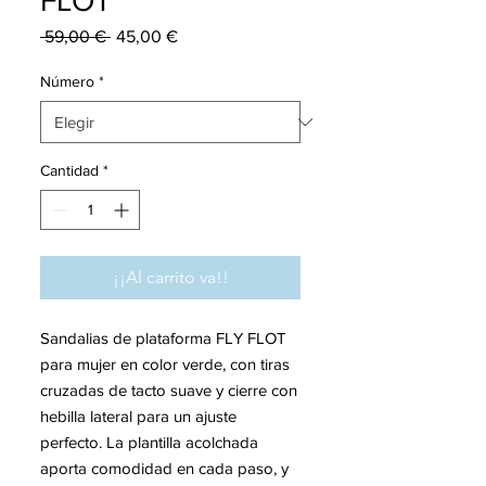
FLOT
Precio
Precio
 59,00 € 
45,00 €
de
oferta
Número
*
Cantidad
*
¡¡Al carrito va!!
Sandalias de plataforma FLY FLOT
para mujer en color verde, con tiras
cruzadas de tacto suave y cierre con
hebilla lateral para un ajuste
perfecto. La plantilla acolchada
aporta comodidad en cada paso, y