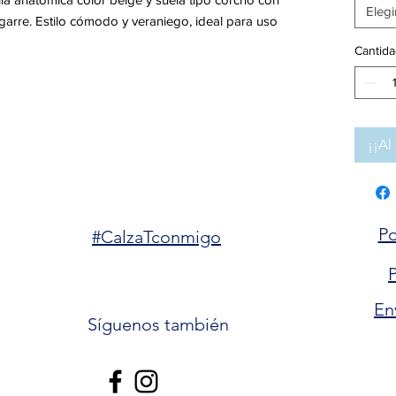
Elegi
arre. Estilo cómodo y veraniego, ideal para uso
Cantida
¡¡Al 
Po
#CalzaTconmigo
P
En
Síguenos también