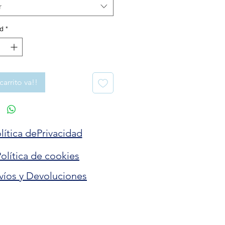
r
d
*
carrito va!!
lítica dePrivacidad
olítica de cookies
víos y Devoluciones