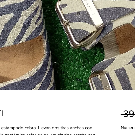
 39
I
n estampado cebra. Llevan dos tiras anchas con
Númer
tilla anatómica color beige y suela tipo corcho con