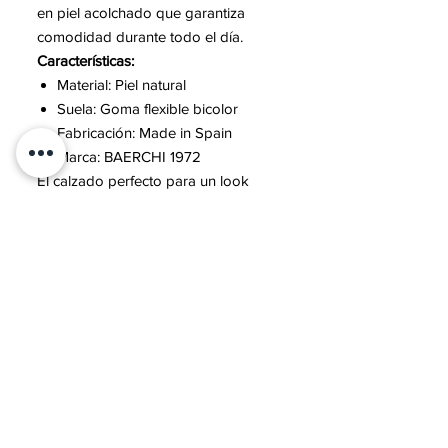
en piel acolchado que garantiza
comodidad durante todo el día.
Características:
Material: Piel natural
Suela: Goma flexible bicolor
Fabricación: Made in Spain
Marca: BAERCHI 1972
El calzado perfecto para un look
casual elegante, ideal para combinar
con pantalones chinos, vaqueros o
bermudas.
Contacto
Sobre mí
Preguntas frecuentes
Política dePrivacidad
Política de cookies
Envíos y Devoluciones