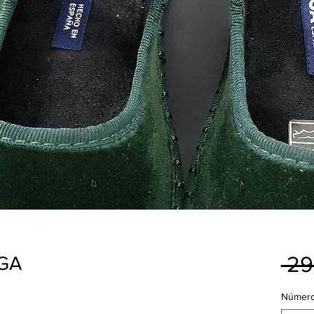
 29
EGA
Númer