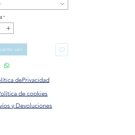
r
d
*
carrito va!!
lítica dePrivacidad
olítica de cookies
víos y Devoluciones