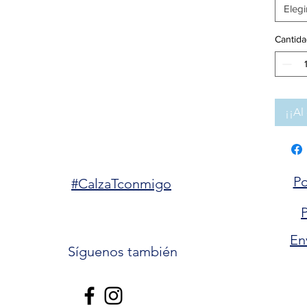
Elegi
Cantida
¡¡Al 
Po
#CalzaTconmigo
P
En
Síguenos también