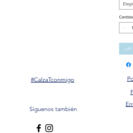
Elegi
Cantida
¡¡Al 
Po
#CalzaTconmigo
P
En
Síguenos también