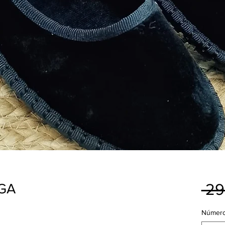
 29
EGA
Númer