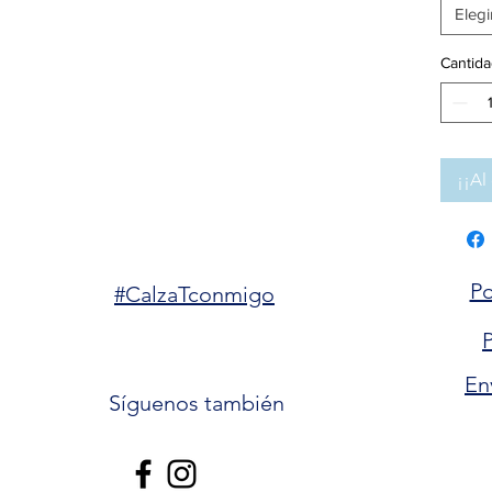
Elegi
Cantida
¡¡Al 
Po
#CalzaTconmigo
P
En
Síguenos también