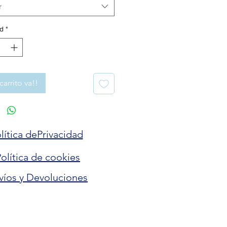
r
d
*
carrito va!!
lítica dePrivacidad
olítica de cookies
víos y Devoluciones