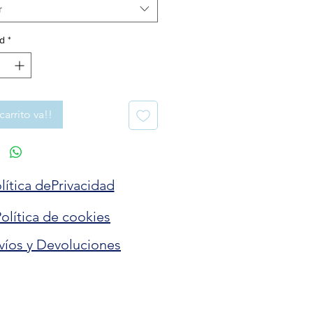
r
d
*
carrito va!!
lítica dePrivacidad
olítica de cookies
víos y Devoluciones