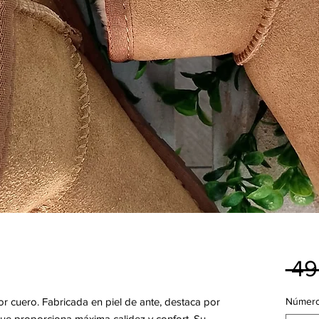
 49
r cuero. Fabricada en piel de ante, destaca por
Númer
que proporciona máxima calidez y confort. Su