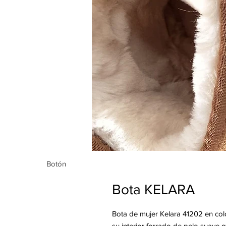
Botón
Botón
Bota KELARA
Bota de mujer Kelara 41202 en colo
su interior forrado de pelo suave 