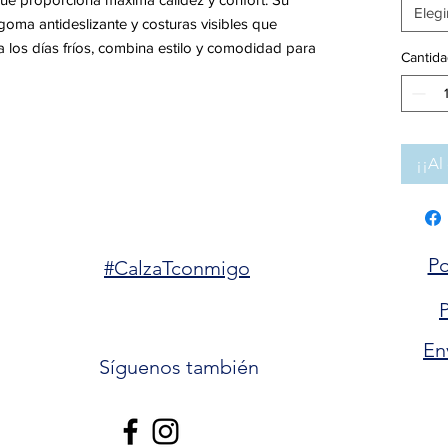
Elegi
goma antideslizante y costuras visibles que
a los días fríos, combina estilo y comodidad para
Cantida
¡¡Al 
Po
#CalzaTconmigo
P
En
Síguenos también