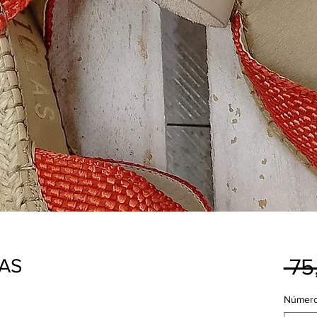
 75
LAS
Númer