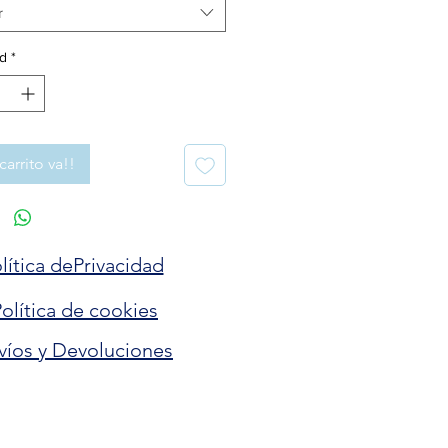
r
d
*
carrito va!!
lítica dePrivacidad
olítica de cookies
víos y Devoluciones