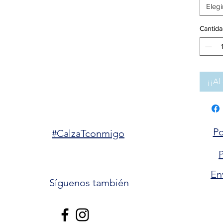
Elegi
Cantida
¡¡Al 
Po
#CalzaTconmigo
P
En
Síguenos también