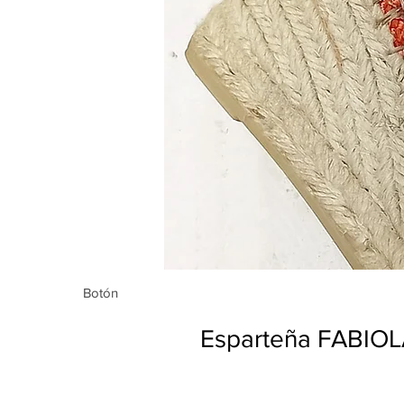
Botón
Botón
Esparteña FABIO